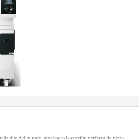
alizable del mundo, ideal para la cocción perfecta de pizza,