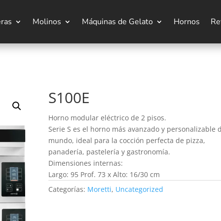
eras
Molinos
Máquinas de Gelato
Hornos
Re
S100E
Horno modular eléctrico de 2 pisos.
Serie S es el horno más avanzado y personalizable 
mundo, ideal para la cocción perfecta de pizza,
panadería, pastelería y gastronomía.
Dimensiones internas:
Largo: 95 Prof. 73 x Alto: 16/30 cm
Categorías:
Moretti
,
Uncategorized