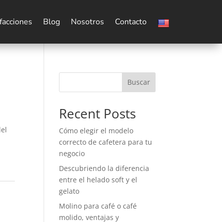
facciones
Blog
Nosotros
Contacto
Buscar
Recent Posts
del
Cómo elegir el modelo
correcto de cafetera para tu
negocio
Descubriendo la diferencia
entre el helado soft y el
gelato
Molino para café o café
molido, ventajas y