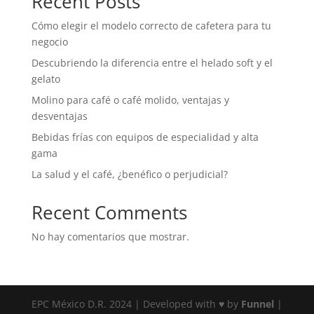
Recent Posts
Cómo elegir el modelo correcto de cafetera para tu
negocio
Descubriendo la diferencia entre el helado soft y el
gelato
Molino para café o café molido, ventajas y
desventajas
Bebidas frías con equipos de especialidad y alta
gama
La salud y el café, ¿benéfico o perjudicial?
Recent Comments
No hay comentarios que mostrar.
EPC México D.R. 2024 | Developed with ♥ by
Funnel
|