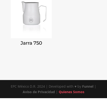
Jarra 750
EPC México D.R. 2024 | Developed with ♥ by
Funnel
|
Aviso de Privacidad
|
Quienes Somos