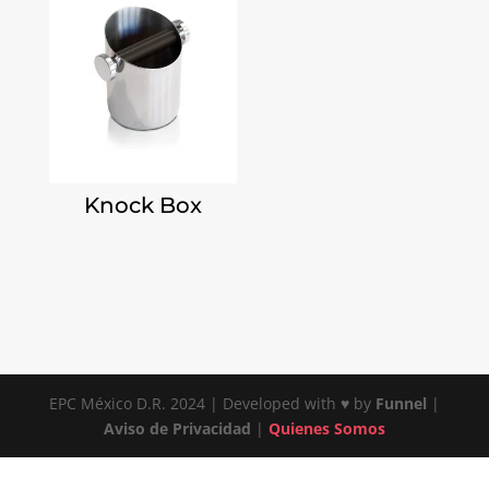
Knock Box
EPC México D.R. 2024 | Developed with ♥ by
Funnel
|
Aviso de Privacidad
|
Quienes Somos