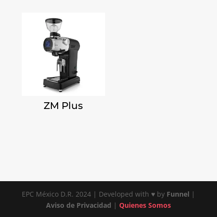
ZM Plus
EPC México D.R. 2024 | Developed with ♥ by
Funnel
|
Aviso de Privacidad
|
Quienes Somos