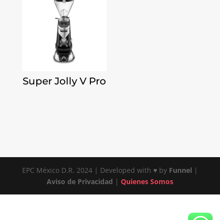
Super Jolly V Pro
EPC México D.R. 2024 | Developed with ♥ by
Funnel
|
Aviso de Privacidad
|
Quienes Somos