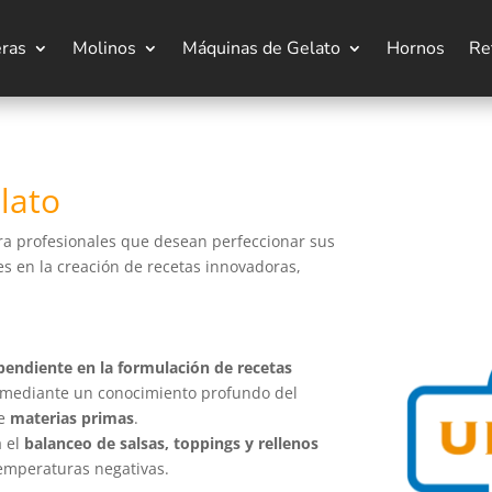
eras
Molinos
Máquinas de Gelato
Hornos
Re
lato
ra profesionales que desean perfeccionar sus
es en la creación de recetas innovadoras,
pendiente en la formulación de recetas
 mediante un conocimiento profundo del
de
materias primas
.
a el
balanceo de salsas, toppings y rellenos
emperaturas negativas.