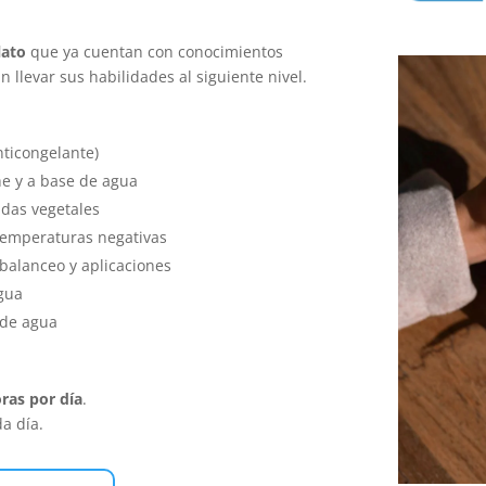
lato
que ya cuentan con conocimientos
 llevar sus habilidades al siguiente nivel.
nticongelante)
he y a base de agua
idas vegetales
 temperaturas negativas
 balanceo y aplicaciones
agua
 de agua
oras por día
.
a día.