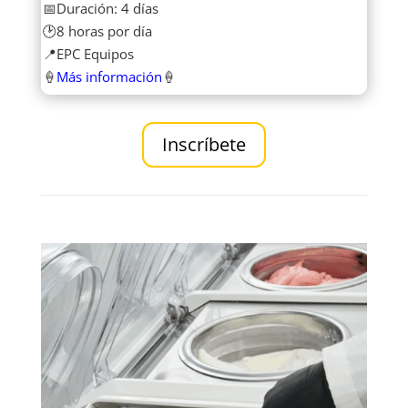
📅Duración: 4 días
🕑8 horas por día
📍EPC Equipos
🍦
Más información
🍦
Inscríbete