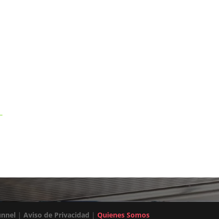
unnel
|
Aviso de Privacidad
|
Quienes Somos