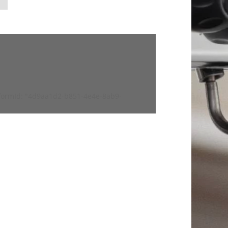
, formId: "4d9aa1d2-b851-4e4e-8ab9-