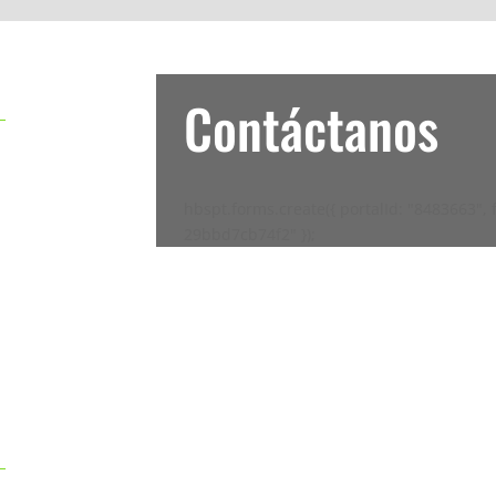
Contáctanos
hbspt.forms.create({ portalId: "8483663"
29bbd7cb74f2" });