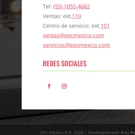
Tel:
(55) 1055-4682
Ventas: ext.
110
Centro de servicio: ext.
101
ventas@epcmexico.com
servicios@epcmexico.com
REDES SOCIALES
EPC México D.R. 2024 | Developed with ♥ by
F